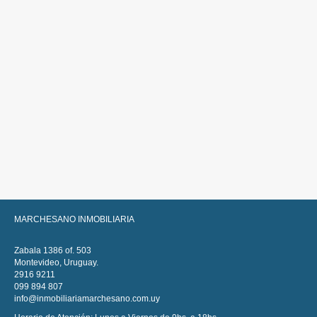
MARCHESANO INMOBILIARIA
Zabala 1386 of. 503
Montevideo, Uruguay.
2916 9211
099 894 807
info@inmobiliariamarchesano.com.uy