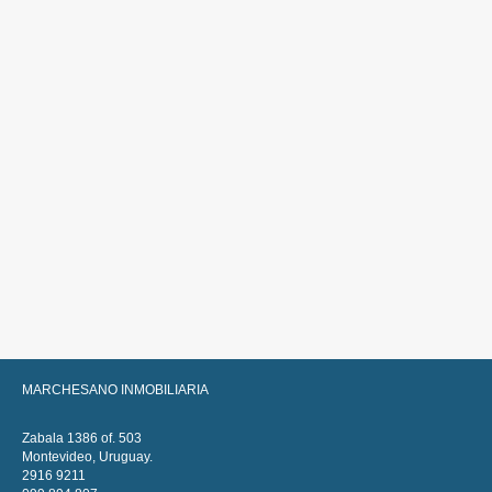
MARCHESANO INMOBILIARIA
Zabala 1386 of. 503
Montevideo, Uruguay.
2916 9211